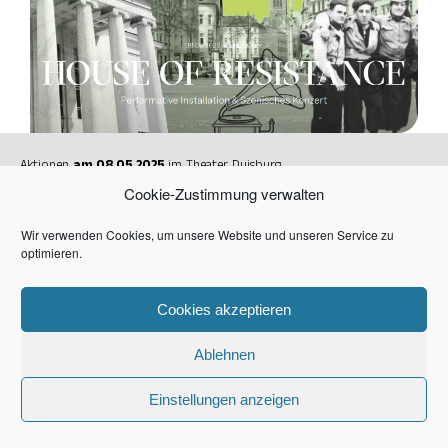
Aktionen
am 08.05.2025
im Theater Duisburg.
Cookie-Zustimmung verwalten
Vor dem Theater/vor dem Forum wird es ein Dorf der Vielfalt geben.
Wir verwenden Cookies, um unsere Website und unseren Service zu
House of Resistance- Deutsche Oper am Rhein
optimieren.
Cookies akzeptieren
Datenschutzerklärung
Stolz präsentiert von WordPress
Ablehnen
Einstellungen anzeigen