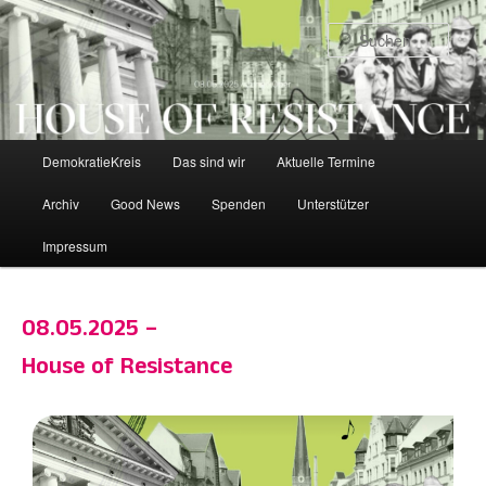
Zum
primären
Such
Inhalt
springen
Hauptmenü
DemokratieKreis
Das sind wir
Aktuelle Termine
Archiv
Good News
Spenden
Unterstützer
Impressum
08.05.2025 –
House of Resistance