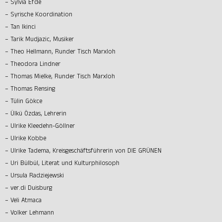
– Sylvia Efde
– Syrische Koordination
– Tan Ikinci
– Tarik Mudjazic, Musiker
– Theo Hellmann, Runder Tisch Marxloh
– Theodora Lindner
– Thomas Mielke, Runder Tisch Marxloh
– Thomas Rensing
– Tülin Gökce
– Ülkü Özdas, Lehrerin
– Ulrike Kleedehn-Göllner
– Ulrike Kobbe
– Ulrike Tadema, Kreisgeschäftsführerin von DIE GRÜNEN
– Uri Bülbül, Literat und Kulturphilosoph
– Ursula Radziejewski
– ver.di Duisburg
– Veli Atmaca
– Volker Lehmann