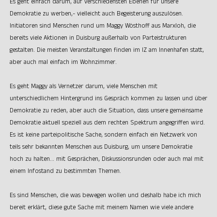
Es geht einfach darum, auf verschiedensten Ebenen für unsere
Demokratie zu werben,- vielleicht auch Begeisterung auszulösen.
Initiatoren sind Menschen rund um Maggy Wösthoff aus Marxloh, die
bereits viele Aktionen in Duisburg außerhalb von Parteistrukturen
gestalten. Die meisten Veranstaltungen finden im IZ am Innenhafen statt,
aber auch mal einfach im Wohnzimmer.
Es geht Maggy als Vernetzer darum, viele Menschen mit
unterschiedlichem Hintergrund ins Gespräch kommen zu lassen und über
Demokratie zu reden, aber auch die Situation, dass unsere gemeinsame
Demokratie aktuell speziell aus dem rechten Spektrum angegriffen wird.
Es ist keine parteipolitische Sache, sondern einfach ein Netzwerk von
teils sehr bekannten Menschen aus Duisburg, um unsere Demokratie
hoch zu halten… mit Gesprächen, Diskussionsrunden oder auch mal mit
einem Infostand zu bestimmten Themen.
Es sind Menschen, die was bewegen wollen und deshalb habe ich mich
bereit erklärt, diese gute Sache mit meinem Namen wie viele andere