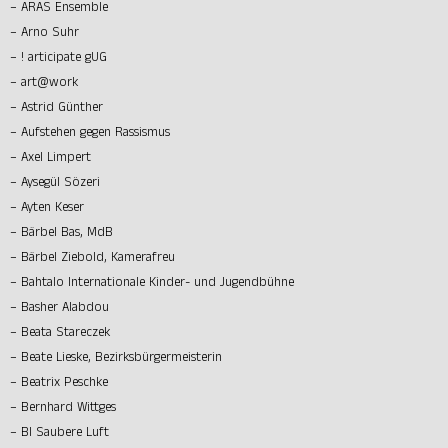
– ARAS Ensemble
– Arno Suhr
– ! articipate gUG
– art@work
– Astrid Günther
– Aufstehen gegen Rassismus
– Axel Limpert
– Aysegül Sözeri
– Ayten Keser
– Bärbel Bas, MdB
– Bärbel Ziebold, Kamerafreu
– Bahtalo Internationale Kinder- und Jugendbühne
– Basher Alabdou
– Beata Stareczek
– Beate Lieske, Bezirksbürgermeisterin
– Beatrix Peschke
– Bernhard Wittges
– BI Saubere Luft