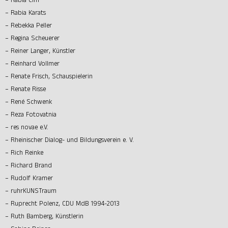
– Rabia Cim
– Rabia Karats
– Rebekka Peller
– Regina Scheuerer
– Reiner Langer, Künstler
– Reinhard Vollmer
– Renate Frisch, Schauspielerin
– Renate Risse
– René Schwenk
– Reza Fotovatnia
– res novae e.V.
– Rheinischer Dialog- und Bildungsverein e. V.
– Rich Reinke
– Richard Brand
– Rudolf Kramer
– ruhrKUNSTraum
– Ruprecht Polenz, CDU MdB 1994-2013
– Ruth Bamberg, Künstlerin