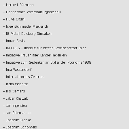
– Herbert Fürmann
– Höhnerbach Veranstaltungstechnik
– Hülya Cigerli
– IdeenSchmiede, Meiderich
– IG-Metall Duisburg-Dinslaken
– Imran Sevis
– INFOGES – Institut für offene Gesellschaftsstudien
– Initiative Frauen aller Länder laden ein
– Initiative zum Gedenken an Opfer der Pogrome 1938
– Insa Wessendorf
– Internationales Zentrum
– Irena Wabnitz
– Iris Klemens
– Jaber Khattab
– Jan Ingensiep
– Jan Ottensmann
– Joachim Blanke
– Joachim Schönfeld