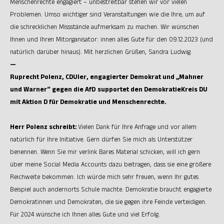
Menschenrechte engagiert – unbestreitbar stehen wir vor vielen
Problemen. Umso wichtiger sind Veranstaltungen wie die Ihre, um auf
die schrecklichen Missstände aufmerksam zu machen. Wir wünschen
Ihnen und Ihren Mitorganisator: innen alles Gute für den 09.12.2023 (und
natürlich darüber hinaus). Mit herzlichen Grüßen, Sandra Ludwig.
—
Ruprecht Polenz, CDUler, engagierter Demokrat und „Mahner
und Warner“ gegen die AfD
supportet den DemokratieKreis DU
mit Aktion D für Demokratie und Menschenrechte.
Herr Polenz schreibt:
Vielen Dank für Ihre Anfrage und vor allem
natürlich für Ihre Initiative. Gern dürfen Sie mich als Unterstützer
benennen. Wenn Sie mir verlink Bares Material schicken, will ich gern
über meine Social Media Accounts dazu beitragen, dass sie eine größere
Reichweite bekommen. Ich würde mich sehr freuen, wenn Ihr gutes
Beispiel auch andernorts Schule machte. Demokratie braucht engagierte
Demokratinnen und Demokraten, die sie gegen ihre Feinde verteidigen.
Für 2024 wünsche ich Ihnen alles Gute und viel Erfolg.