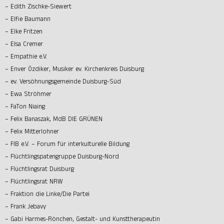
– Edith Zischke-Siewert
– Elfie Baumann
– Elke Fritzen
– Elsa Cremer
– Empathie e.V.
– Enver Özdiker, Musiker ev. Kirchenkreis Duisburg
– ev. Versöhnungsgemeinde Duisburg-Süd
– Ewa Ströhmer
– FaTon Niaing
– Felix Banaszak, MdB DIE GRÜNEN
– Felix Mitterlohner
– FIB e.V. – Forum für interkulturelle Bildung
– Flüchtlingspatengruppe Duisburg-Nord
– Flüchtlingsrat Duisburg
– Flüchtlingsrat NRW
– Fraktion die Linke/Die Partei
– Frank Jebavy
– Gabi Harmes-Rönchen, Gestalt- und Kunsttherapeutin