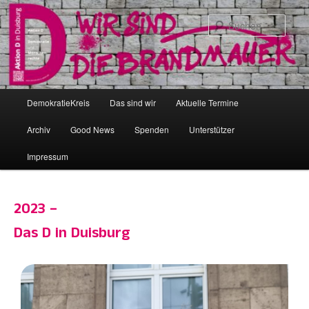
Zum
primären
Such
Inhalt
springen
Hauptmenü
DemokratieKreis
Das sind wir
Aktuelle Termine
Archiv
Good News
Spenden
Unterstützer
Impressum
2023 –
Das D in Duisburg