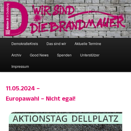
Zum
primären
Such
Inhalt
springen
Hauptmenü
DemokratieKreis
Das sind wir
Aktuelle Termine
Archiv
Good News
Spenden
Unterstützer
Impressum
11.05.2024 –
Europawahl – Nicht egal!