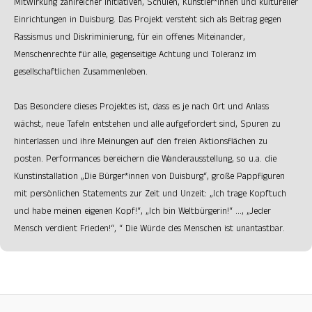
Mitwirkung zahlreicher Initiativen, Schulen, Künstler*innen und kultureller
Einrichtungen in Duisburg. Das Projekt versteht sich als Beitrag gegen
Rassismus und Diskriminierung, für ein offenes Miteinander,
Menschenrechte für alle, gegenseitige Achtung und Toleranz im
gesellschaftlichen Zusammenleben.
Das Besondere dieses Projektes ist, dass es je nach Ort und Anlass
wächst, neue Tafeln entstehen und alle aufgefordert sind, Spuren zu
hinterlassen und ihre Meinungen auf den freien Aktionsflächen zu
posten. Performances bereichern die Wanderausstellung, so u.a. die
Kunstinstallation „Die Bürger*innen von Duisburg“, große Pappfiguren
mit persönlichen Statements zur Zeit und Unzeit: „Ich trage Kopftuch
und habe meinen eigenen Kopf!“, „Ich bin Weltbürgerin!“ …, „Jeder
Mensch verdient Frieden!“, “ Die Würde des Menschen ist unantastbar.